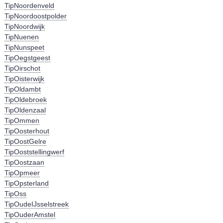
TipNoordenveld
TipNoordoostpolder
TipNoordwijk
TipNuenen
TipNunspeet
TipOegstgeest
TipOirschot
TipOisterwijk
TipOldambt
TipOldebroek
TipOldenzaal
TipOmmen
TipOosterhout
TipOostGelre
TipOoststellingwerf
TipOostzaan
TipOpmeer
TipOpsterland
TipOss
TipOudeIJsselstreek
TipOuderAmstel