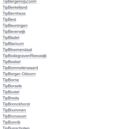
TipBergenopZoom
TipBerkelland
TipBernheze
TipBest
TipBeuningen
TipBeverwijk
TipBladel
TipBlaricum
TipBloemendaal
TipBodegravenReeuwijk
TipBoekel
TipBommelerwaard
TipBorger-Odoorn
TipBorne
TipBorsele
TipBoxtel
TipBreda
TipBronckhorst
TipBrummen
TipBrunssum
TipBunnik
TipBunschoten