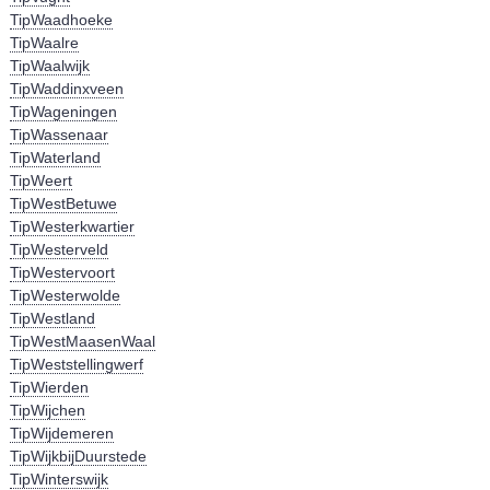
TipWaadhoeke
TipWaalre
TipWaalwijk
TipWaddinxveen
TipWageningen
TipWassenaar
TipWaterland
TipWeert
TipWestBetuwe
TipWesterkwartier
TipWesterveld
TipWestervoort
TipWesterwolde
TipWestland
TipWestMaasenWaal
TipWeststellingwerf
TipWierden
TipWijchen
TipWijdemeren
TipWijkbijDuurstede
TipWinterswijk