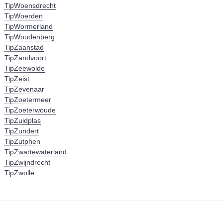
TipWoensdrecht
TipWoerden
TipWormerland
TipWoudenberg
TipZaanstad
TipZandvoort
TipZeewolde
TipZeist
TipZevenaar
TipZoetermeer
TipZoeterwoude
TipZuidplas
TipZundert
TipZutphen
TipZwartewaterland
TipZwijndrecht
TipZwolle