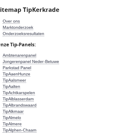
Sitemap TipKerkrade
Over ons
Marktonderzoek
Onderzoeksresultaten
nze Tip-Panels:
Ambtenarenpanel
Jongerenpanel Neder-Betuwe
Parkstad Panel
TipAaenHunze
TipAalsmeer
TipAalten
TipAchtkarspelen
TipAlblasserdam
TipAlbrandswaard
TipAlkmaar
TipAlmelo
TipAlmere
TipAlphen-Chaam