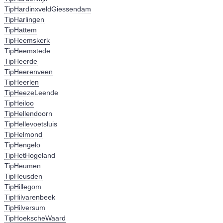
TipHardinxveldGiessendam
TipHarlingen
TipHattem
TipHeemskerk
TipHeemstede
TipHeerde
TipHeerenveen
TipHeerlen
TipHeezeLeende
TipHeiloo
TipHellendoorn
TipHellevoetsluis
TipHelmond
TipHengelo
TipHetHogeland
TipHeumen
TipHeusden
TipHillegom
TipHilvarenbeek
TipHilversum
TipHoekscheWaard