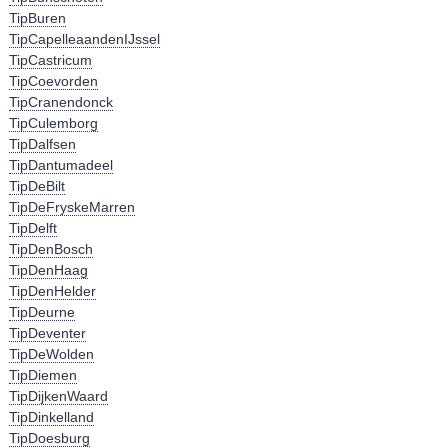
TipBuren
TipCapelleaandenIJssel
TipCastricum
TipCoevorden
TipCranendonck
TipCulemborg
TipDalfsen
TipDantumadeel
TipDeBilt
TipDeFryskeMarren
TipDelft
TipDenBosch
TipDenHaag
TipDenHelder
TipDeurne
TipDeventer
TipDeWolden
TipDiemen
TipDijkenWaard
TipDinkelland
TipDoesburg