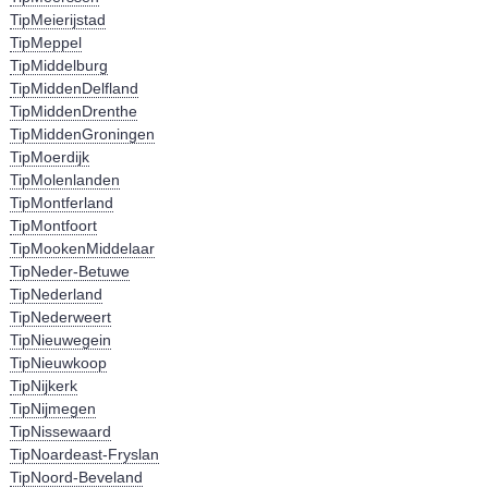
TipMeierijstad
TipMeppel
TipMiddelburg
TipMiddenDelfland
TipMiddenDrenthe
TipMiddenGroningen
TipMoerdijk
TipMolenlanden
TipMontferland
TipMontfoort
TipMookenMiddelaar
TipNeder-Betuwe
TipNederland
TipNederweert
TipNieuwegein
TipNieuwkoop
TipNijkerk
TipNijmegen
TipNissewaard
TipNoardeast-Fryslan
TipNoord-Beveland